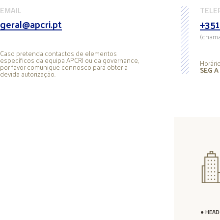
EMAIL
TELE
geral@apcri.pt
+351
(chama
Caso pretenda contactos de elementos
específicos da equipa APCRI ou da governance,
Horári
por favor comunique connosco para obter a
SEG A 
devida autorização.
● HEA