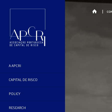
PÁGINA
CO
PRINCIPAL
A APCRI
CAPITAL DE RISCO
POLICY
RESEARCH