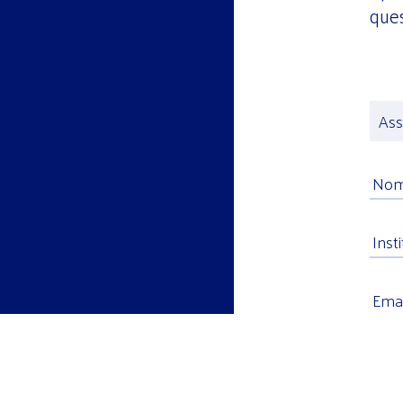
ques
Men