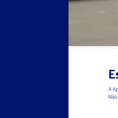
E
A Ap
Não 