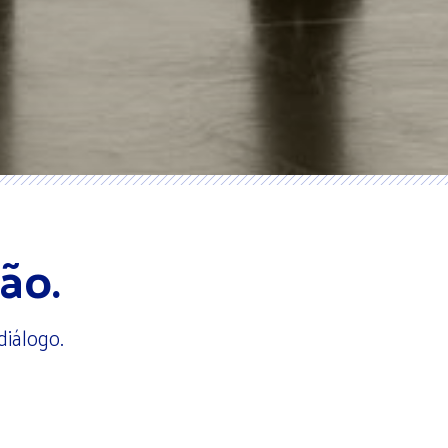
ão.
diálogo.