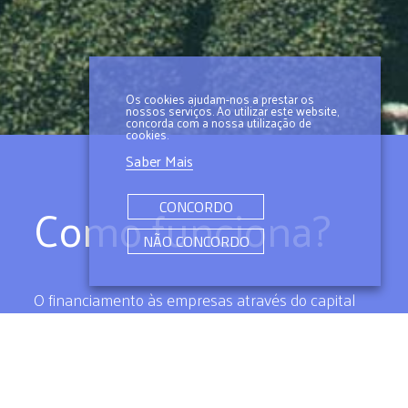
Os cookies ajudam-nos a prestar os
nossos serviços. Ao utilizar este website,
concorda com a nossa utilização de
cookies.
Saber Mais
Como funciona?
CONCORDO
NÃO CONCORDO
O financiamento às empresas através do capital
de risco realiza-se com recurso a capitais próprios,
ou seja, as Sociedades de Capital de Risco, Fundos
de Capital de Risco ou Business Angels,
concretizam o financiamento através de